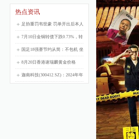
热点资讯
足协重罚韦世豪 罚单开出后本人
微博质疑双标
7月10日金铜转债下跌0.73%，转
股溢价率28.75%
国足18强赛节约从简：不包机 坐
经济舱 单住补差价
8月20日香港谢瑞麟黄金价格
27560港币/两
迦南科技(300412.SZ)：2024年年
报净利润为3626.70万元