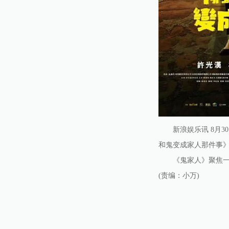
新浪娱乐讯 8月30
和鬼变成家人那件事
《鬼家人》聚焦一个男男
(责编：小万)