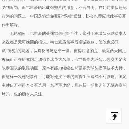
受到追罚。而韦世豪晒出此张照片的用意，不言自明。在处罚类似违纪
行为的问题上，中国足协难免受到“双标”质疑，协会也理应就此事公开
作出解释。
无论如何，韦世豪的处罚结果已经产生，这对于蓉城队及球员本人
来说都是无可挽回的损失。韦世豪虽然事后虔诚致歉，但他也必须
就“屡犯”的问题，认真反省与总结一番。值得注意的是，最近两天国足
教练组正在研究国足18强赛球员大名单，韦世豪作为球队36强赛国足客
战泰国队的取胜功臣，原本有能力继续在18强赛为球队提供技术支持，
但这样一次违纪事件，可能对他接下来的国脚生涯造成不利影响。国足
主帅伊万科维奇会否选用一名严重违纪，且在新一期集训前无缘参赛的
球员，也的确令人关注。